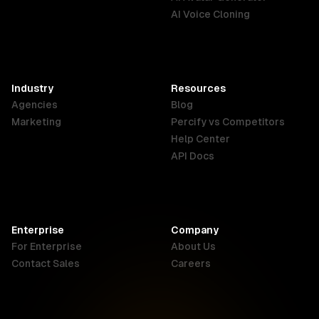
AI Voice Cloning
France
Hong Kong
India
SAR
Français
English
English
Industry
Resources
Agencies
Blog
Indonesia
Ireland
Italy
Marketing
Percify vs Competitors
English
English
Italiano
Help Center
API Docs
Canada
Malaysia
New Zealand
English
English
English
Enterprise
Company
Netherlands
Nigeria
Philippines
For Enterprise
About Us
Nederlands
English
English
Contact Sales
Careers
Singapore
South Africa
USA
English
English
English