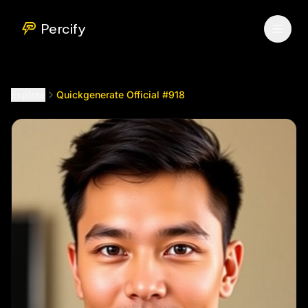
Quickgenerate Official #918
by @
percifyofficial
Percify
Explore
Quickgenerate Official #918