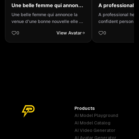
Une belle femme qui annonce
A professional h
la venue d'une bonne
confident perso
Une belle femme qui annonce la
A professional head
nouvelle elle dit j'annonce
venue d'une bonne nouvelle elle dit
confident person
l'avenir de la fin et d...
j'annonce l'avenir de la fin et du
0
View Avatar
0
début de l'air de pouvoir magique
des hommes surnaturels et des
personnalités aux dons
exceptionnelles que l'on appellera
supérieur les films devient réalité
et la vie devient difficile mais d'où
à la fois
Products
AI Model Playground
AI Model Catalog
Australia
Brazil
Germany
AI Video Generator
English
Português
Deutsch
AI Avatar Generator