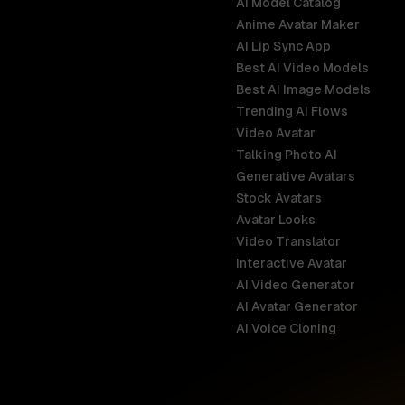
AI Model Catalog
Anime Avatar Maker
AI Lip Sync App
Best AI Video Models
Best AI Image Models
Trending AI Flows
Video Avatar
Australia
Talking Photo AI
English
Generative Avatars
Stock Avatars
Brazil
Avatar Looks
Português
Video Translator
Interactive Avatar
Germany
AI Video Generator
Deutsch
AI Avatar Generator
AI Voice Cloning
France
Français
Hong Kong S