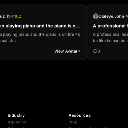
uz Tt
102
Olaleye John
n playing piano and the piano is on
A professional 
4k Ultra realistic
man let it be l
 playing piano and the piano is on fire 4k
A professional hea
 realistic
be like human bei
View Avatar
0
Industry
Resources
Agencies
Blog