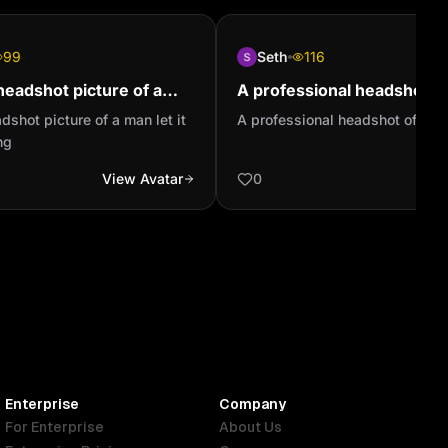
99
Seth
116
headshot picture of a
A professional headshot of
ike human being
person
dshot picture of a man let it
A professional headshot of a c
ng
View Avatar
0
Enterprise
Company
For Enterprise
About Us