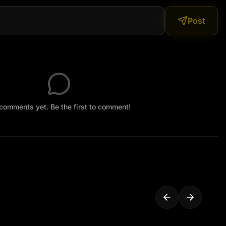
bật: "Hotline: 0916 095 138"

Post
 vẫy tay:

– Đặt niềm tin, nhận Visa ngay!"

: "Đặt niềm tin, nhận Visa ngay!"
comments yet. Be the first to comment!