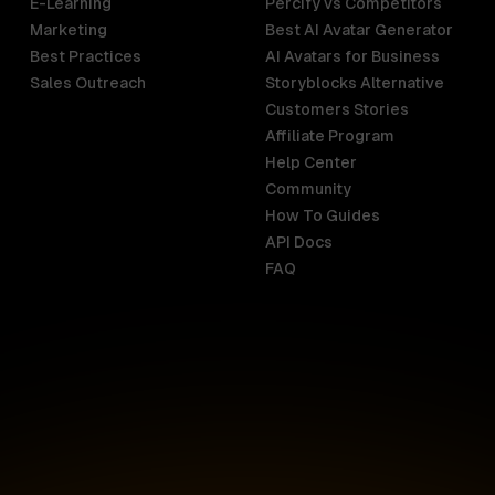
E-Learning
Percify vs Competitors
Marketing
Best AI Avatar Generator
Best Practices
AI Avatars for Business
Sales Outreach
Storyblocks Alternative
Customers Stories
Affiliate Program
Help Center
India
Malaysia
Community
English
English
How To Guides
API Docs
Indonesia
New Zealan
FAQ
English
English
Ireland
Netherland
English
Nederlands
Italy
Nigeria
Italiano
English
AR
Canada
Philippines