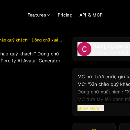
quý khách!" Dòng chữ xuất hiện : "Xin chà...
by @
cuongit
Features
Pricing
API & MCP
MC nữ tươi cười, giơ tay lên chào khán giả: MC: "Xin chào quý khách!" Dòng chữ xuất hiện : "Xin chà...
Cuong nguyen d
@
cuongit0908869
MC nữ  tươi cười, giơ ta
MC: "Xin chào quý khách
Dòng chữ xuất hiện : "X
MC đưa tay lên bênh trái
hiện trên màn hình:

Show More
MC: "Bạn đang muốn đi 
visa?" sau đó MC giơ ngó
Dòng chữ chạy trái qua 