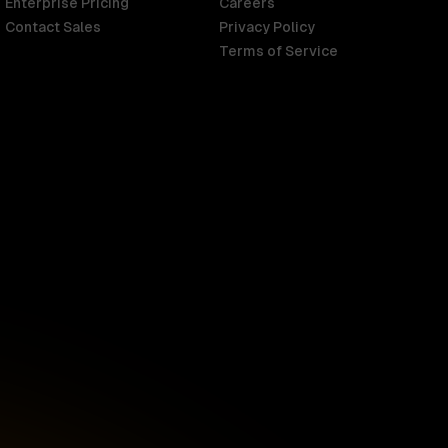
Enterprise Pricing
Careers
Contact Sales
Privacy Policy
Terms of Service
Singapore
English
d
South Africa
English
s
USA
English
UK
English