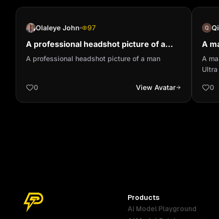
Olaleye John
97
Qi
A professional headshot picture of a
A ma
man
fire 
A professional headshot picture of a man
A man
Ultra
0
View Avatar
0
Products
AI Model Playground