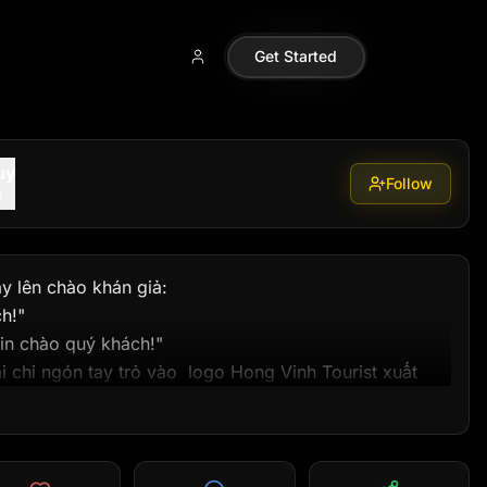
09088699
Get Started
uy
Follow
9
y lên chào khán giả:

!"

in chào quý khách!"

 chỉ ngón tay trỏ vào  logo Hong Vinh Tourist xuất 
du lịch nước ngoài nhưng còn băn khoăn về thủ tục 
n tay trỏ trái chỉ vào dòng chữ chạy từ trái qua phải

phải: "Muốn đi du lịch nước ngoài? Băn khoăn visa?"
