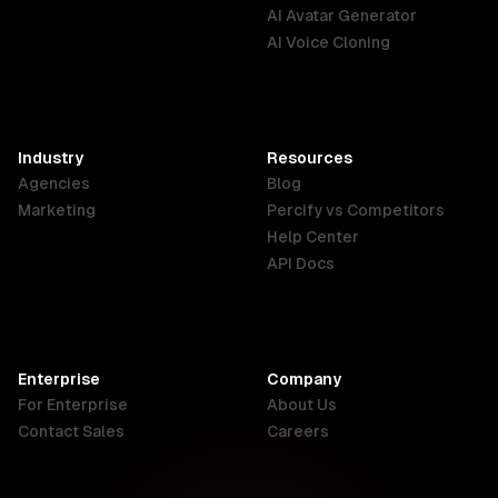
English
Português
Deutsch
livros, em estilo cinematográfico,
AI Avatar Generator
8K, foco nítido, textura realista de
AI Voice Cloning
pele e tecidos.
France
Hong Kong
India
SAR
Français
English
English
Industry
Resources
Agencies
Blog
Indonesia
Ireland
Italy
Marketing
Percify vs Competitors
English
English
Italiano
Help Center
API Docs
Canada
Malaysia
New Zealand
English
English
English
Enterprise
Company
Netherlands
Nigeria
Philippines
For Enterprise
About Us
Nederlands
English
English
Contact Sales
Careers
Singapore
South Africa
USA