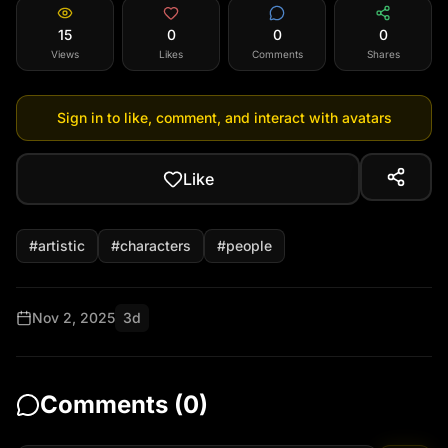
15
0
0
0
Views
Likes
Comments
Shares
Sign in to like, comment, and interact with avatars
Like
#
artistic
#
characters
#
people
Nov 2, 2025
3d
Comments (
0
)