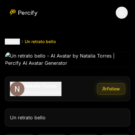
Un retrato bello
by @
natyromina0599
Percify
Explore
Un retrato bello
Natalia Torres
Follow
@
natyromina0599
Un retrato bello