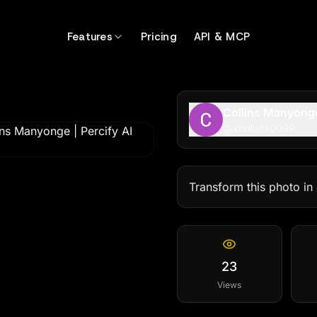
Features
Pricing
API & MCP
Collins Manyong
@
xcollins0099
Transform this photo in
23
Views