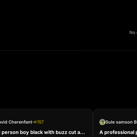
No 
vid Cherenfant
157
S
oy black with buzz cut and
A professional 