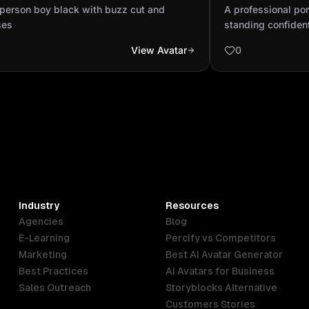
ses
standing confid
black with buzz cut and
A professional por
ses
standing confiden
View Avatar
0
Industry
Resources
Agencies
Blog
E-Learning
Percify vs Competitors
Marketing
Best AI Avatar Generator
Best Practices
AI Avatars for Business
Sales Outreach
Storyblocks Alternative
Customers Stories