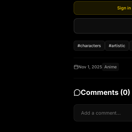
Sign in
#
characters
#
artistic
Nov 1, 2025
Anime
Comments (
0
)