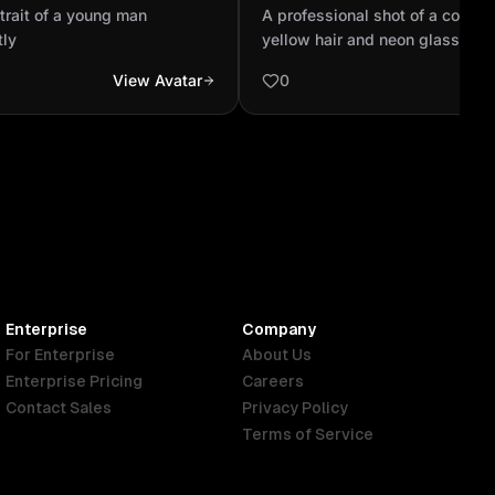
ently
with yellow hair and neon 
trait of a young man
A professional shot of a confid
blue jacket with a sc...
tly
yellow hair and neon glasses a
with a scar on his right cheek.
View Avatar
0
Enterprise
Company
For Enterprise
About Us
Enterprise Pricing
Careers
Contact Sales
Privacy Policy
Terms of Service