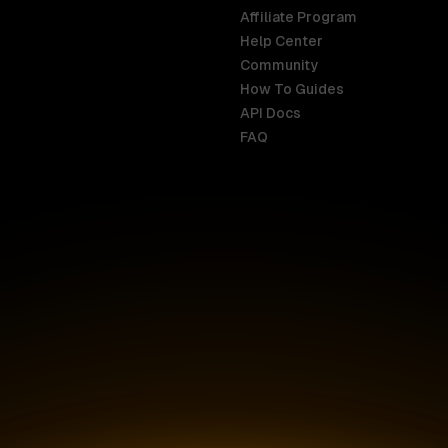
Affiliate Program
Help Center
India
Malaysia
Community
English
English
How To Guides
API Docs
Indonesia
New Zealan
FAQ
English
English
Ireland
Netherland
English
Nederlands
Italy
Nigeria
Italiano
English
AR
Canada
Philippines
English
English