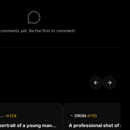
comments yet. Be the first to comment!
ule samson Boniface
124
DRGN
110
portrait of a young man
A professional shot of a c