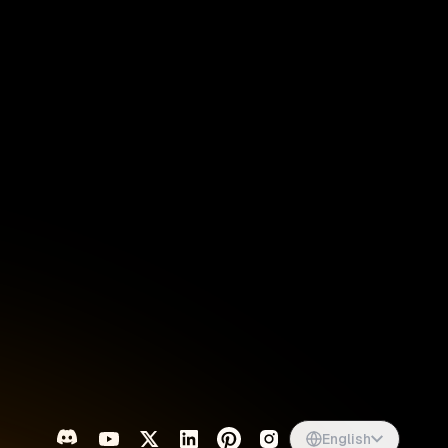
Singapore
English
d
South Africa
English
s
USA
English
UK
English
English