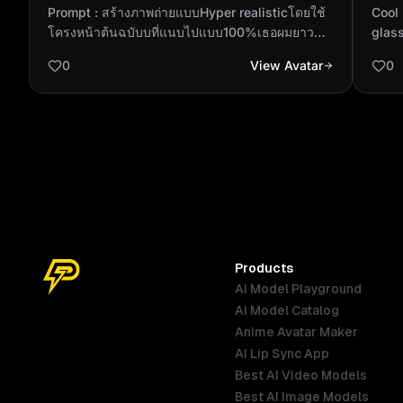
realisticโดยใช้โครงหน้าต้นฉบับบที่แนบไป
glas
Prompt : สร้างภาพถ่ายแบบHyper realisticโดยใช้
Cool person boy 
แบบ100%เธอผมยาวตรงสีน้ำตาลคาราเ...
โครงหน้าต้นฉบับบที่แนบไปแบบ100%เธอผมยาว
glas
ตรงสีน้ำตาลคาราเมล ทรงผมยาวลอนคลาย นุ่ม
0
View Avatar
0
สลวยเงางาม เส้นผมบางเส้นพลิ้วปกคลุมบนใบหน้า
ริมฝีปากของเธอเป็นสีนู๊ดส้มคุณหนูให้ความรู้สึกสวย
หวาน เธอสวมเสื้อยืดรัดรูป ภาพพอร์เทรตที่นุ่มนวล
และฝันละมุน พร้อมสวมสร้อยคอรูปตัว R สวมนาฬิกา
จูเลียตสีทอง นั่งอยู่ท่ามกลางแสงแดดธรรมชาติที่
อบอุ่น มีหมอกจางๆ โดยมีลำแสงทอดเงาอ่อน ๆ บน
ใบหน้า คัดลอกลักษณะใบหน้าและรายละเอียดจาก
ภาพต้นฉบับบนโต๊ะมีแก้วกาแฟ แจกันดอกไม้ และ
โทรศัพท์ กล้องถ่ายรูปวางอยู่ วางมือซ้ายประคอง
ใบหน้าของตัวเอง ดึงแขนเสื้อขึ้นเล็กน้อย
Products
AI Model Playground
AI Model Catalog
Anime Avatar Maker
AI Lip Sync App
Best AI Video Models
Best AI Image Models