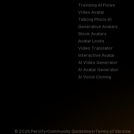
Trending AI Flows
Video Avatar
Australia
Talking Photo AI
English
Generative Avatars
Stock Avatars
Brazil
Avatar Looks
Português
Video Translator
Interactive Avatar
Germany
AI Video Generator
Deutsch
AI Avatar Generator
AI Voice Cloning
France
Français
Hong Kong S
English
© 2026 Percify
•
Community Guidelines
•
Terms of Service